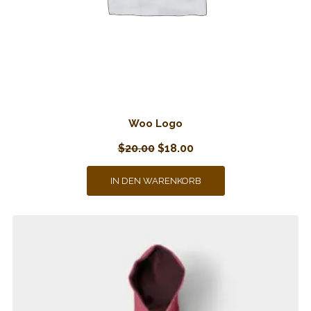
Woo Logo
Ursprünglicher
Aktueller
$
20.00
$
18.00
Preis
Preis
IN DEN WARENKORB
war:
ist:
$20.00
$18.00.