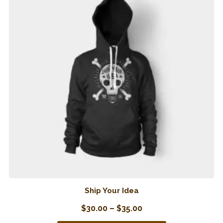
Ship Your Idea
Preisspanne:
$
30.00
–
$
35.00
$30.00