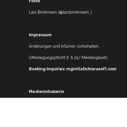
Fotos
Lars Brinkmann (@larsbrinkmann_)
Impressum
Änderungen und Irrtümer vorbehalten.
Offenlegungspflicht lt. § 25/ Mediengesetz
Booking Inquiries: mgmt(at)chiarasoft.com
Medieninhaberin
Clara Sophie Jirovec (Chiara Soft)
Musiker, Künstler
Ahorngasse 30
2333 Leopoldsdorf